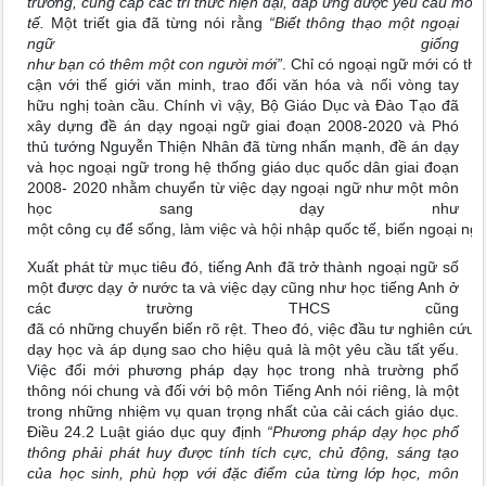
trường, cung cấp các tri thức hiện đại, đáp ứng được yêu cầu mới 
tế.
Một triết gia đã từng nói rằng
“Biết thông thạo một ngoại
ngữ giống
như bạn có thêm một con người mới”
. Chỉ có ngoại ngữ mới có thể
cận với thế giới văn minh, trao đổi văn hóa và nối vòng tay
hữu nghị toàn cầu. Chính vì vậy, Bộ Giáo Dục và Đào Tạo đã
xây dựng đề án dạy ngoại ngữ giai đoạn 2008-2020 và Phó
thủ tướng Nguyễn Thiện Nhân đã từng nhấn mạnh, đề án dạy
và học ngoại ngữ trong hệ thống giáo dục quốc dân giai đoạn
2008- 2020 nhằm chuyển từ việc dạy ngoại ngữ như một môn
học sang dạy như
một công cụ để sống, làm việc và hội nhập quốc tế, biến ngoại n
Xuất phát từ mục tiêu đó, tiếng Anh đã trở thành ngoại ngữ số
một được dạy ở nước ta và việc dạy cũng như học tiếng Anh ở
các trường THCS cũng
đã có những chuyển biến rõ rệt. Theo đó, việc đầu tư nghiên cứu
dạy học và áp dụng sao cho hiệu quả là một yêu cầu tất yếu.
Việc đổi mới phương pháp dạy học trong nhà trường phổ
thông nói chung và đối với bộ môn Tiếng Anh nói riêng, là một
trong những nhiệm vụ quan trọng nhất của cải cách giáo dục.
Điều 24.2 Luật giáo dục quy định
“Phương pháp dạy học phổ
thông phải phát huy được tính tích cực, chủ động, sáng tạo
của học sinh, phù hợp với đặc điểm của từng lớp học, môn