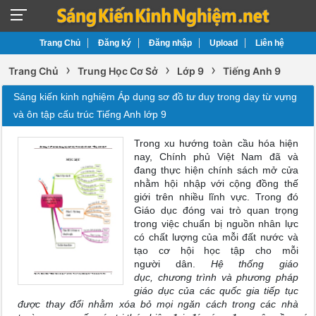
Trang Chủ
Đăng ký
Đăng nhập
Upload
Liên hệ
›
›
›
Trang Chủ
Trung Học Cơ Sở
Lớp 9
Tiếng Anh 9
Sáng kiến kinh nghiệm Áp dụng sơ đồ tư duy trong dạy từ vựng
và ôn tập cấu trúc Tiếng Anh lớp 9
Trong xu hướng toàn cầu hóa hiện
nay, Chính phủ Việt Nam đã và
đang thực hiện chính sách mở cửa
nhằm hội nhập với cộng đồng thế
giới trên nhiều lĩnh vực. Trong đó
Giáo dục đóng vai trò quan trọng
trong việc chuẩn bị nguồn nhân lực
có chất lượng của mỗi đất nước và
tạo cơ hội học tập cho mỗi
người dân.
Hệ thống giáo
dục, chương trình và phương pháp
giáo dục của các quốc gia tiếp tục
được thay đổi nhằm xóa bỏ mọi ngăn cách trong các nhà