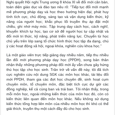
Nghị quyết Hội nghị Trung ương 8 khóa XI về đổi mới căn bản,
toàn diện giáo dục và đào tạo nêu rõ: “Tiếp tục đổi mới mạnh
mẽ phương pháp dạy và học theo hướng hiện đại; phát huy
tính tích cực, chủ động, sáng tạo và vận dụng kiến thức, kỹ
năng của người học; khắc phục lối truyền thụ áp đặt một
chiều, ghi nhớ máy móc. Tập trung dạy cách học, cách nghĩ,
khuyến khích tự học, tạo cơ sở để người học tự cập nhật và
đổi mới tri thức, kỹ năng, phát triển năng lực. Chuyển từ học
chủ yếu trên lớp sang tổ chức hình thức học tập đa dạng, chú
ý các hoạt động xã hội, ngoại khóa, nghiên cứu khoa học.”
Là một giáo viên trực tiếp giảng dạy nhiều năm, tiếp thu nhiều
lần đổi mới phương pháp dạy học (PPDH), song bản thân
nhận thấy những phương pháp đổi mới ấy vẫn chưa gây hứng
thú học tập cho học sinh. Trăn trở về vấn đề này, tôi đã tích
cực nghiên cứu nội dung SGK các môn học khác, tài liệu đổi
mới PPDH, tham gia các đợt học chuyên đề, sinh hoạt cụm
chuyên môn, tổ chuyên môn, đặc biệt tích cực dự giờ các
đồng nghiệp, kể cả cùng ban và trái ban. Tôi nhận thấy, trong
mỗi môn học, ngoài những kiến thức của môn học đó, còn có
kiến thức liên quan đến môn học khác. Nếu không sử dụng
kiến thức tổng hợp liên môn của nhiều môn học thì khó có thể
giải thích, truyền thụ một cách đầy đủ cho học sinh.