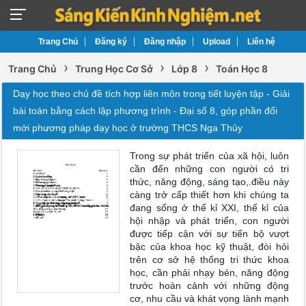
Trang Chủ
Đăng ký
Đăng nhập
Upload
Liên hệ
›
›
›
Trang Chủ
Trung Học Cơ Sở
Lớp 8
Toán Học 8
Dạy học theo chủ đề tích hợp liên môn trong tiết luyện tập - Giải
bài toán bằng cách lập phương trình - Đại số 8, góp phần đổi
mới phương pháp dạy học ở trường THCS Nga Thủy
Trong sự phát triển của xã hội, luôn
cần đến những con người có tri
thức, năng động, sáng tạo,.điều này
càng trở cấp thiết hơn khi chúng ta
đang sống ở thế kỉ XXI, thế kỉ của
hội nhập và phát triển, con người
được tiếp cận với sự tiến bộ vượt
bậc của khoa học kỹ thuật, đòi hỏi
trên cơ sở hệ thống tri thức khoa
học, cần phải nhạy bén, năng động
trước hoàn cảnh với những động
cơ, nhu cầu và khát vọng lành mạnh