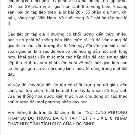
chuẩn bị cho thi học kì. Ở phần 2 có 4 bài ôn tập, ôn tập từ bài
24 - bài 29 phần vị trí, giới hạn lãnh thổ, vùng biển, khoáng
sản, bài ôn tập tiếp theo là từ bài 28 - 35 phần địa hình, khí
hậu, sông ngòi Việt Nam. Và cuối cùng là 2 bài ôn tập học kì
II.
Các tiết ôn tập địa lí thường có khối lượng kiến thức nhiều,
học sinh phải hệ thống hóa kiến thức rồi từ đó vận dụng để
giải thích các hiện tượng địa lí. Như vậy đối với giáo viên phải
soạn giáo án làm sao để vừa có thể hướng dẫn học sinh tổng
hợp, khái quát kiến thức một các hấp dẫn để các em tự giác
tiếp thu tri thức, vừa phải kiểm soát về mặt thời gian làm sao
có thể gói gọn cả về nội dung kiến thức, kĩ năng trong một tiết
dạy.
Vì vậy để dạy một tiết ôn tập có chất lượng người giáo viên
cần phải lựa chọn, thiết kế một bài dạy làm sao để học sinh
vừa hệ thống hóa được kiến thức, vừa chủ động ôn tập theo
chủ trương đổi mới phương pháp dạy học.
Với những lí do trên tôi đã chọn đề tài : “SỬ DỤNG PHƯƠNG
PHÁP SƠ ĐỒ TRONG BÀI ÔN TẬP TIẾT 7 - ĐỊA LÍ 8, NHẰM
PHÁT HUY TÍNH TÍCH CỰC CỦA HỌC SINH”.