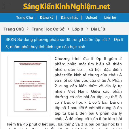
Trang Chủ
Đăng ký
Đăng nhập
Upload
Liên hệ
›
›
›
Trang Chủ
Trung Học Cơ Sở
Lớp 8
Địa Lí 8
SKKN Sử dụng phương pháp sơ đồ trong bài ôn tập tiết 7 - Địa lí
8, nhằm phát huy tính tích cực của học sinh
Chương trình địa lí lớp 8 gồm 2
phần: phần một tìm hiểu về thiên
nhiên, dân cư – xã hội, đặc điểm
phát triển kinh tế chung của châu Á
và một số khu vực của châu Á. Phần
2 cung cấp kiến thức về địa lý tự
nhiên Việt Nam. Giữa các phần
thường có các bài ôn tập, cụ thể là
có 7 bài, ở học kì 1 có 3 bài. Bài ôn
tập số 1 sau tiết 6 với nội dung là ôn
tập từ bài 1 đến bài 6 phần địa lý
châu Á để củng cố kiến thức làm bài
kiểm tra 45 phút ở tiết sau, bài thứ 2 và 3 là bài ôn tập học kì I