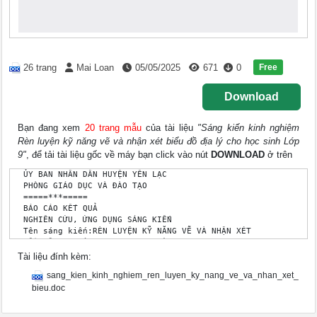
Free
26 trang
Mai Loan
05/05/2025
671
0
Download
Bạn đang xem
20 trang mẫu
của tài liệu
"Sáng kiến kinh nghiệm
Rèn luyện kỹ năng vẽ và nhận xét biểu đồ địa lý cho học sinh Lớp
9"
, để tải tài liệu gốc về máy bạn click vào nút
DOWNLOAD
ở trên
 ỦY BAN NHÂN DÂN HUYỆN YÊN LẠC

 PHÒNG GIÁO DỤC VÀ ĐÀO TẠO

 =====***=====

 BÁO CÁO KẾT QUẢ 

 NGHIÊN CỨU, ỨNG DỤNG SÁNG KIẾN

 Tên sáng kiến:RÈN LUYỆN KỸ NĂNG VẼ VÀ NHẬN XÉT 

BIỂU ĐỒ ĐỊA LÝ CHO HỌC SINH LỚP 9

 Tác giả sáng kiến:VĂN THỊ XUYẾN

Tài liệu đính kèm:
 Môn: ĐỊA LÝ

sang_kien_kinh_nghiem_ren_luyen_ky_nang_ve_va_nhan_xet_
 Trường THCS: LIÊN CHÂU

 Vĩnh phúc, năm 2017

bieu.doc
 1

 ..............., Năm.......... RÈN LUYỆN KỸ NĂNG VẼ VÀ NHẬN 