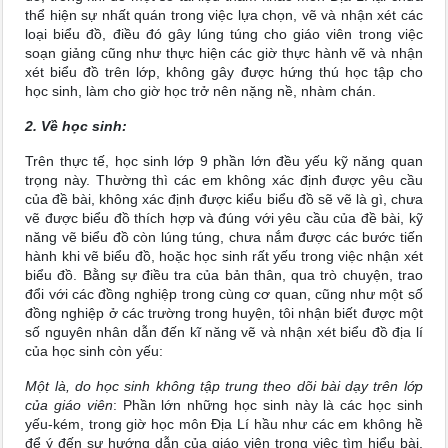
thể hiện sự nhất quán trong việc lựa chọn, vẽ và nhận xét các
loại biểu đồ, điều đó gây lúng túng cho giáo viên trong việc
soạn giảng cũng như thực hiện các giờ thực hành vẽ và nhận
xét biểu đồ trên lớp, không gây được hứng thú học tập cho
học sinh, làm cho giờ học trở nên nặng nề, nhàm chán.
2. Về học sinh:
Trên thực tế, học sinh lớp 9 phần lớn đều yếu kỹ năng quan
trọng này. Thường thì các em không xác định được yêu cầu
của đề bài, không xác định được kiểu biểu đồ sẽ vẽ là gì, chưa
vẽ được biểu đồ thích hợp và đúng với yêu cầu của đề bài, kỹ
năng vẽ biểu đồ còn lúng túng, chưa nắm được các bước tiến
hành khi vẽ biểu đồ, hoặc học sinh rất yếu trong việc nhận xét
biểu đồ. Bằng sự điều tra của bản thân, qua trò chuyện, trao
đổi với các đồng nghiệp trong cùng cơ quan, cũng như một số
đồng nghiệp ở các trường trong huyện, tôi nhận biết được một
số nguyên nhân dẫn đến kĩ năng vẽ và nhận xét biểu đồ địa lí
của học sinh còn yếu:
Một là, do học sinh không tập trung theo dõi bài dạy trên lớp
của giáo viên
: Phần lớn những học sinh này là các học sinh
yếu-kém, trong giờ học môn Địa Lí hầu như các em không hề
để ý đến sự hướng dẫn của giáo viên trong việc tìm hiểu bài,