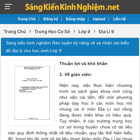
Trang Chủ
Đăng ký
Đăng nhập
Upload
Liên hệ
›
›
›
Trang Chủ
Trung Học Cơ Sở
Lớp 9
Địa Lí 9
Sáng kiến kinh nghiệm Rèn luyện kỹ năng vẽ và nhận xét biểu
đồ địa lý cho học sinh Lớp 9
Thuận lợi và khó khăn
1. Về giáo viên:
Hiện nay, việc thực hiện chương
trình và sách giáo khoa mới cũng
như việc cải tiến, đổi mới phương
pháp dạy học ở các môn học nói
chung và ở môn Địa Lí nói riêng
đang được triển khai có hiệu quả.
Tuy nhiên, ở các trường trung học
cơ sở trong huyện chưa có tài liệu
nào quy định thống nhất về tiêu chuẩn, quy tắc thể hiện biểu
đồ, trong khi đó một số tài liệu tham khảo môn Địa Lí lại chưa