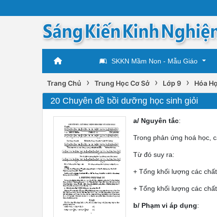
SKKN Mầm Non - Mẫu Giáo
›
›
›
Trang Chủ
Trung Học Cơ Sở
Lớp 9
Hóa Họ
20 Chuyên đề bồi dưỡng học sinh giỏi
a/ Nguyên tắc
:
Trong phản ứng hoá học, c
Từ đó suy ra:
+ Tổng khối lượng các chất
+ Tổng khối lượng các chấ
b/ Phạm vi áp dụng
: