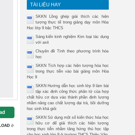
TÀI LIỆU HAY
SKKN Lồng ghép giải thích các hiện
tượng thực tế trong giảng dạy môn Hóa
Học lớp 9 bậc THCS
Sáng kiến kinh nghiệm Kim loại tác dụng
với axit
Chuyên đề Tính theo phương trình hóa
học
SKKN Tích hợp các hiện tượng hóa học
trong thực tiễn vào bài giảng môn Hóa
Học 9
SKKN Hướng dẫn học sinh lớp 9 làm bài
tập xác định công thức phân tử của hợp
chất hữu cơ dựa vào thành phần định lượng
nhằm nâng cao chất lượng đại trà, bồi dưỡng
học sinh khá giỏi
ad
SKKN Sử dụng một số kiến thức hóa học
hữu cơ để giải thích các hiện tượng
LOAD
ở
trong thực tiễn nhằm tăng hứng thú học tập
cho học sinh lớp 9 ở trường THCS Thiệu Vận,