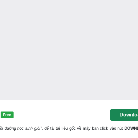
Downlo
Free
ồi dưỡng học sinh giỏi"
, để tải tài liệu gốc về máy bạn click vào nút
DOWN