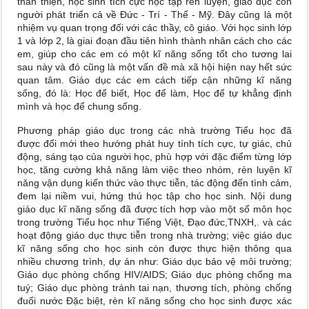
thân thiện, học sinh tích cực học tập rèn luyện, giáo dục con
người phát triển cả về Đức - Trí - Thể - Mỹ. Đây cũng là một
nhiệm vụ quan trọng đối với các thầy, cô giáo. Với học sinh lớp
1 và lớp 2, là giai đoạn đầu tiên hình thành nhân cách cho các
em, giúp cho các em có một kĩ năng sống tốt cho tương lai
sau này và đó cũng là một vấn đề mà xã hội hiện nay hết sức
quan tâm. Giáo dục các em cách tiếp cận những kĩ năng
sống, đó là: Học để biết, Học để làm, Học để tự khẳng định
mình và học để chung sống.
Phương pháp giáo dục trong các nhà trường Tiểu học đã
được đổi mới theo hướng phát huy tính tích cực, tự giác, chủ
động, sáng tạo của người học, phù hợp với đặc điểm từng lớp
học, tăng cường khả năng làm việc theo nhóm, rèn luyện kĩ
năng vận dụng kiến thức vào thực tiễn, tác động đến tình cảm,
đem lại niềm vui, hứng thú học tập cho học sinh. Nội dung
giáo dục kĩ năng sống đã được tích hợp vào một số môn học
trong trường Tiểu học như Tiếng Việt, Đạo đức,TNXH,. và các
hoạt động giáo dục thực tiễn trong nhà trường; việc giáo dục
kĩ năng sống cho học sinh còn được thực hiện thông qua
nhiều chương trình, dự án như: Giáo dục bảo vệ môi trường;
Giáo dục phòng chống HIV/AIDS; Giáo dục phòng chống ma
tuý; Giáo dục phòng tránh tai nạn, thương tích, phòng chống
đuối nước Đặc biệt, rèn kĩ năng sống cho học sinh được xác