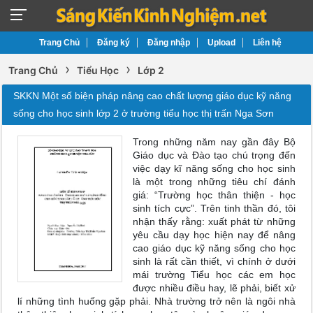
Trang Chủ
Đăng ký
Đăng nhập
Upload
Liên hệ
›
›
Trang Chủ
Tiểu Học
Lớp 2
SKKN Một số biện pháp nâng cao chất lượng giáo dục kỹ năng
sống cho học sinh lớp 2 ở trường tiểu học thị trấn Nga Sơn
Trong những năm nay gần đây Bộ
Giáo dục và Đào tạo chú trọng đến
việc dạy kĩ năng sống cho học sinh
là một trong những tiêu chí đánh
giá: “Trường học thân thiện - học
sinh tích cực”. Trên tinh thần đó, tôi
nhận thấy rằng: xuất phát từ những
yêu cầu dạy học hiện nay để nâng
cao giáo dục kỹ năng sống cho học
sinh là rất cần thiết, vì chính ở dưới
mái trường Tiểu học các em học
được nhiều điều hay, lẽ phải, biết xử
lí những tình huống gặp phải. Nhà trường trở nên là ngôi nhà