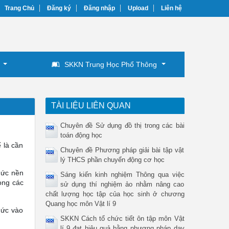
Trang Chủ
Đăng ký
Đăng nhập
Upload
Liên hệ
SKKN Trung Học Phổ Thông
TÀI LIỆU LIÊN QUAN
Chuyên đề Sử dụng đồ thị trong các bài
toán động học
 là cần
Chuyên đề Phương pháp giải bài tập vật
lý THCS phần chuyển động cơ học
hức nền
Sáng kiến kinh nghiệm Thông qua việc
ong các
sử dụng thí nghiệm ảo nhằm nâng cao
chất lượng học tập của học sinh ở chương
Quang học môn Vật lí 9
hức vào
SKKN Cách tổ chức tiết ôn tập môn Vật
lí 9 đạt hiệu quả bằng phương pháp dạy