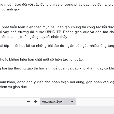
ng muốn trao đổi với các đồng chí về phương pháp dạy học để nâng c
ọc sinh giỏi.
phát triển toàn diện theo mục tiêu đào tạo chung thì công tác bồi dư
Bởi vậy nhà trường đã được UBND TP, Phòng giáo dục và đào tạo ch
hiên qua thực tiễn giảng dạy tôi nhận thấy:
ài tập nhiệt học kể cả những bài tập đơn giản còn gặp nhiều lúng tún
hoặc không hiểu bản chất một số hiện tượng ít gặp.
bài tập thường gặp thì học sinh dễ quên và gặp khó khăn ngay cả khi 
tham khảo, đóng góp ý kiến cho hoàn thiện nội dung, góp phần vào vi
hiệm vụ giáo dục.