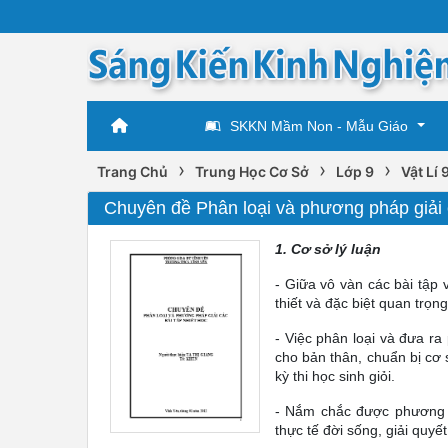
SKKN Mầm Non - Mẫu Giáo
›
›
›
Trang Chủ
Trung Học Cơ Sở
Lớp 9
Vật Lí 
Chuyên đề Phân loại và phương pháp giải c
1. Cơ sở lý luận
- Giữa vô vàn các bài tập 
thiết và đặc biệt quan trọng
- Việc phân loại và đưa ra
cho bản thân, chuẩn bị cơ
kỳ thi học sinh giỏi.
- Nắm chắc được phương p
thực tế đời sống, giải quy