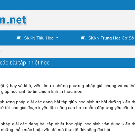
SKKN Tiểu Học
SKKN Trung Học Cơ Sở
9
ác bài tập nhiệt học
vật lý hay và khó, việc tìm ra những phương pháp giải chung và cụ thể
 giúp học sinh tự tin chiếm lĩnh tri thức mới.
 phương pháp giải các dạng bài tập giúp học sinh tự bồi dưỡng kiến t
 sở tốt cho giai đoạn luyện tập nâng cao hơn nhằm đáp ứng yêu cầu tr
háp giải các dạng bài tập nhiệt học giúp học sinh vận dụng kiến t
ết những thắc mắc hoặc vấn đề mà thực tế đời sống đòi hỏi.