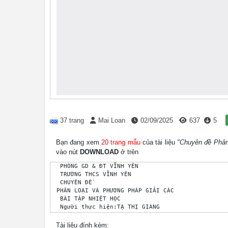
37 trang
Mai Loan
02/09/2025
637
5
Bạn đang xem
20 trang mẫu
của tài liệu
"Chuyên đề Phân 
vào nút
DOWNLOAD
ở trên
 PHÒNG GD & ĐT VĨNH YÊN

 TRƯỜNG THCS VĨNH YÊN

 CHUYÊN ĐỀ

PHÂN LOẠI VÀ PHƯƠNG PHÁP GIẢI CÁC 

 BÀI TẬP NHIỆT HỌC

 Người thực hiện:TẠ THỊ GIANG

 Tổ: KHTN

 Vĩnh Yên, tháng 01 năm 2012

Tài liệu đính kèm: